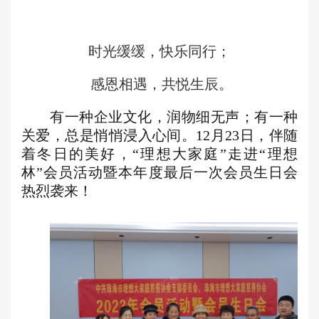
时光缓缓，快乐同行；
感恩相遇，共悦生辰。
有一种企业文化，润物细无声；有一种
关爱，总是悄悄浸入心间。
12月2
3
日，伴随
着冬日的美好，
“理想大家庭”走进“理
想
林”会员活动暨
本年度最后一次
会
员生日会
热烈袭来！